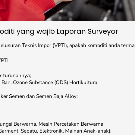
diti yang wajib Laporan Surveyor
enelusuran Teknis Impor (VPTI), apakah komoditi anda terma
VPTI:
k turunannya;
 Ban, Ozone Substance (ODS) Hortikultura;
inker Semen dan Semen Baja Alloy;
fungsi Berwarna, Mesin Percetakan Berwarna;
arment, Sepatu, Elektronik, Mainan Anak-anak);