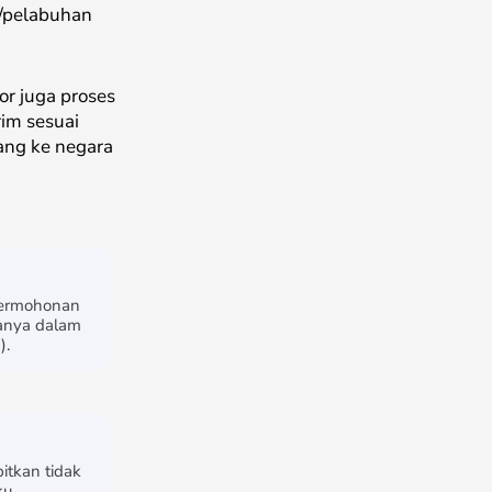
a/pelabuhan
r juga proses
im sesuai
ang ke negara
permohonan
hanya dalam
).
itkan tidak
ku