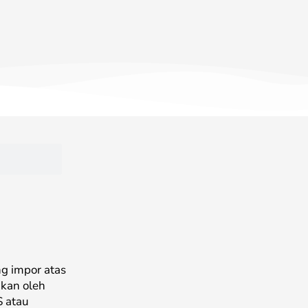
g impor atas
kan oleh
S atau