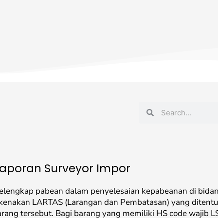
S
S
e
e
a
a
r
r
c
c
Laporan Surveyor Impor
h
h
lengkap pabean dalam penyelesaian kepabeanan di bidan
ikenakan LARTAS (Larangan dan Pembatasan) yang ditentu
arang tersebut. Bagi barang yang memiliki HS code wajib L