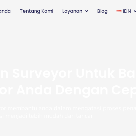
anda
Tentang Kami
Layanan
Blog
IDN
an Surveyor Untuk B
or Anda Dengan Ce
eyor membantu anda dalam mengatasi proses pe
si menjadi lebih mudah dan lancar