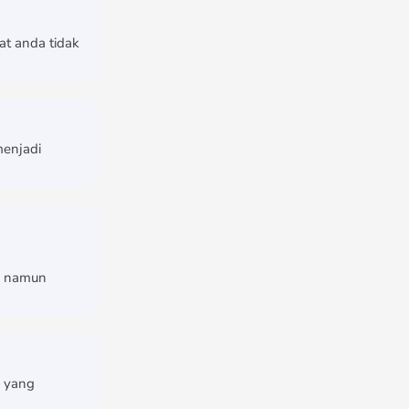
t anda tidak
menjadi
S namun
S yang