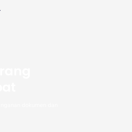
arang
pat
nanganan dokumen dan